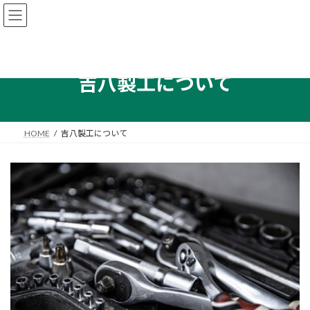
コ
ナ
ン
ビ
テ
ゲ
ン
ー
ツ
シ
へ
ョ
吉八製工について
ス
ン
キ
に
ッ
移
プ
動
HOME
吉八製工について